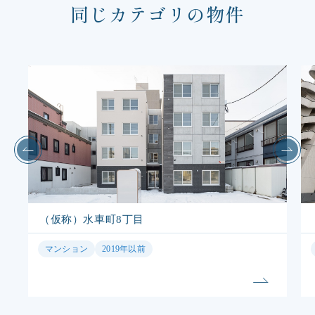
同じカテゴリの物件
（仮称）水車町8丁目
（仮
マンション
2019年以前
マン