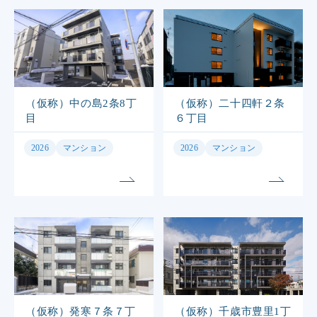
（仮称）中の島2条8丁
（仮称）二十四軒２条
目
６丁目
2026
マンション
2026
マンション
（仮称）発寒７条７丁
（仮称）千歳市豊里1丁