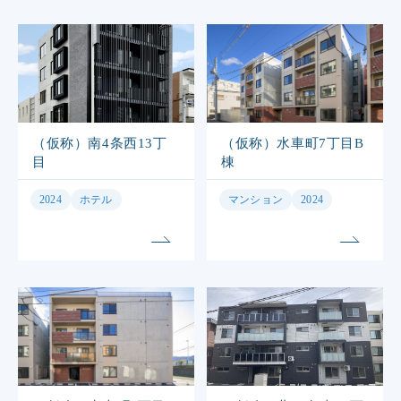
（仮称）南4条西13丁
（仮称）水車町7丁目B
目
棟
2024
ホテル
マンション
2024